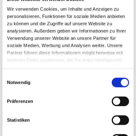
Kontakt:
Wir verwenden Cookies, um Inhalte und Anzeigen zu
personalisieren, Funktionen für soziale Medien anbieten
Telefon: +43 676 4746 307
zu können und die Zugriffe auf unsere Website zu
E-Mail: info@reindlinger.com
analysieren. Außerdem geben wir Informationen zu Ihrer
Website: https://www.souffry.com
Verwendung unserer Website an unsere Partner für
soziale Medien, Werbung und Analysen weiter. Unsere
Haftung für Inhalte:
Partner führen diese Informationen möglicherweise mit
Die Inhalte unserer Seiten wurden mit größter Sorgfalt
weiteren Daten zusammen, die Sie ihnen bereitgestellt
erstellt. Für die Richtigkeit, Vollständigkeit und Aktualität
haben oder die sie im Rahmen Ihrer Nutzung der Dienste
der Inhalte können wir jedoch keine Gewähr übernehmen.
gesammelt haben.
Einwilligungsauswahl
Als Diensteanbieter sind wir gemäß § 16 ECG für eigene
Notwendig
Inhalte auf diesen Seiten nach den allgemeinen Gesetzen
verantwortlich.
Präferenzen
Haftung für Links:
Statistiken
Unsere Website enthält Links zu externen Websites
Dritter, auf deren Inhalte wir keinen Einfluss haben.